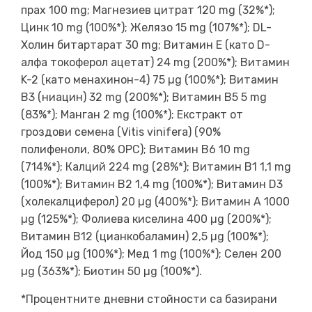
прах 100 mg; Магнезиев цитрат 120 mg (32%*);
Цинк 10 mg (100%*); Желязо 15 mg (107%*); DL-
Холин битартарат 30 mg; Витамин E (като D-
алфа токоферол ацетат) 24 mg (200%*); Витамин
K-2 (като менахинон-4) 75 µg (100%*); Витамин
B3 (ниацин) 32 mg (200%*); Витамин B5 5 mg
(83%*); Манган 2 mg (100%*); Екстракт от
гроздови семена (Vitis vinifera) (90%
полифеноли, 80% OPC); Витамин B6 10 mg
(714%*); Калций 224 mg (28%*); Витамин B1 1,1 mg
(100%*); Витамин B2 1,4 mg (100%*); Витамин D3
(холекалциферол) 20 µg (400%*); Витамин A 1000
µg (125%*); Фолиева киселина 400 µg (200%*);
Витамин B12 (цианкобаламин) 2,5 µg (100%*);
Йод 150 µg (100%*); Мед 1 mg (100%*); Селен 200
µg (363%*); Биотин 50 µg (100%*).
*Процентните дневни стойности са базирани