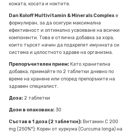
кожата, косата и ноктите.
Dan Koloff Multivitamin & Minerals Complex
е
формулиран, за да осигури максимална
ефективност и оптимално усвояване на всички
компоненти. Това е отлична добавка за хора,
които търсят начин да подкрепят имунната си
система и цялостното здраве на организма.
Препоръчителен прием:
Като хранителна
добавка, приемайте по 2 таблетки дневно по
време на хранене или според препоръките на
здравен специалист.
Доза:
2 таблетки
Дози в опаковака:
30
Състав в 1 доза (2 таблетки):
Витамин C 200
mg (250%*); Корен от куркума (Curcuma longa) на