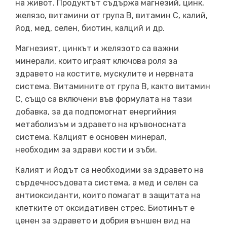
на живот. Продуктът съдържа магнезий, цинк,
желязо, витамини от група В, витамин С, калий,
йод, мед, селен, биотин, калций и др.
Магнезият, цинкът и желязото са важни
минерали, които играят ключова роля за
здравето на костите, мускулите и нервната
система. Витамините от група В, както витамин
С, също са включени във формулата на тази
добавка, за да подпомогнат енергийния
метаболизъм и здравето на кръвоносната
система. Калцият е основен минерал,
необходим за здрави кости и зъби.
Калият и йодът са необходими за здравето на
сърдечносъдовата система, а мед и селен са
антиоксиданти, които помагат в защитата на
клетките от оксидативен стрес. Биотинът е
ценен за здравето и добрия външен вид на