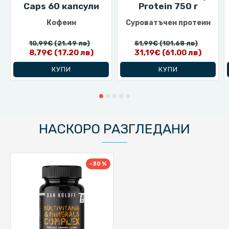
Caps 60 капсули
Protein 750 г
Кофеин
Суроватъчен протеин
10,99€
(21.49 лв)
51,99€
(101.68 лв)
8,79€
(17.20 лв)
31,19€
(61.00 лв)
КУПИ
КУПИ
НАСКОРО РАЗГЛЕДАНИ
-30 %