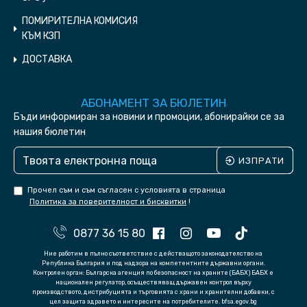
ПОМИРИТЕЛНА КОМИСИЯ
КЪМ КЗП
ДОСТАВКА
АБОНАМЕНТ ЗА БЮЛЕТИН
Бъди информиран за новини и промоции, абонирайки се за
нашия бюлетин
ИЗПРАТИ
Прочел съм и съм съгласен с условията в страница
Политика за поверителност и бисквитки
!
0877 36 15 80
Ние работим в пълно съответствие с действащото законодателство на
Република България и под надзора на компетентните държавни органи.
Контролен орган: Българска агенция по безопасност на храните (БАБХ) БАБХ е
национален регулатор, осъществяващ държавен контрол върху
производството, дистрибуцията и търговията с храни и хранителни добавки, с
цел защита здравето и интересите на потребителите. bfsa.egov.bg