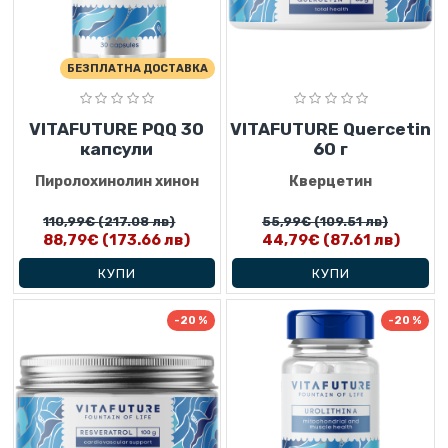
БЕЗПЛАТНА ДОСТАВКА
VITAFUTURE PQQ 30
VITAFUTURE Quercetin
капсули
60 г
Пиролохинолин хинон
Кверцетин
110,99€
(217.08 лв)
55,99€
(109.51 лв)
88,79€
(173.66 лв)
44,79€
(87.61 лв)
КУПИ
КУПИ
-20 %
-20 %