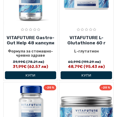
VITAFUTURE Gastro-
VITAFUTURE L-
Gut Help 48 капсули
Glutathione 60 г
Формула за стомашно-
L-глутатион
чревно здраве
39,99€
(78.21 лв)
60,99€
(119.29 лв)
31,99€
(62.57 лв)
48,79€
(95.43 лв)
КУПИ
КУПИ
-20 %
-20 %