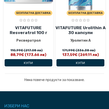
БЕЗПЛАТНА ДОСТАВКА
БЕЗПЛАТНА ДОСТАВКА
VITAFUTURE
VITAFUTURE Urolithin A
Resveratrol 100 г
30 капсули
Ресвератрол
Уролитин А
110,99€
(217.08 лв)
171,99€
(336.38 лв)
88,79€
(173.66 лв)
137,59€
(269.11 лв)
КУПИ
КУПИ
Няма повече продукти за показване.
ИЗБЕРИ HAC