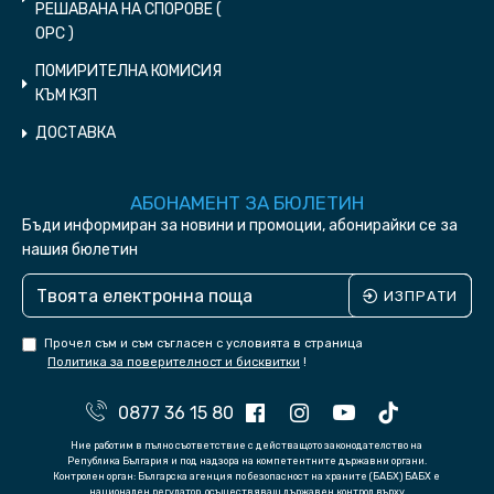
РЕШАВАНА НА СПОРОВЕ (
ОPC )
ПОМИРИТЕЛНА КОМИСИЯ
КЪМ КЗП
ДОСТАВКА
АБОНАМЕНТ ЗА БЮЛЕТИН
Бъди информиран за новини и промоции, абонирайки се за
нашия бюлетин
ИЗПРАТИ
Прочел съм и съм съгласен с условията в страница
Политика за поверителност и бисквитки
!
0877 36 15 80
Ние работим в пълно съответствие с действащото законодателство на
Република България и под надзора на компетентните държавни органи.
Контролен орган: Българска агенция по безопасност на храните (БАБХ) БАБХ е
национален регулатор, осъществяващ държавен контрол върху