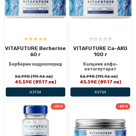
VITAFUTURE Berberine
VITAFUTURE Ca-AKG
60 г
100 г
Берберин хидрохлорид
Калциев алфа-
кетоглутарат
56,99€
(111.46 лв)
56,99€
(111.46 лв)
45,59€
(89.17 лв)
45,59€
(89.17 лв)
КУПИ
КУПИ
-20 %
-20 %