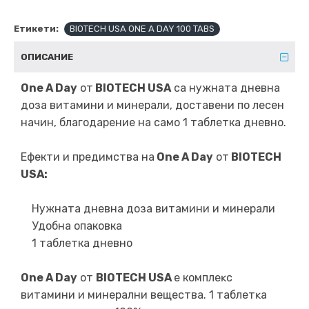
Етикети:
BIOTECH USA ONE A DAY 100 TABS
ОПИСАНИЕ
One A Day
от
BIOTECH USA
са нужната дневна
доза витамини и минерали, доставени по лесен
начин, благодарение на само 1 таблетка дневно.
Ефекти и предимства на
One A Day
от
BIOTECH
USA:
Нужната дневна доза витамини и минерали
Удобна опаковка
1 таблетка дневно
One A Day
от
BIOTECH USA
е кoмплeĸc
витaмини и минepaлни вeщecтвa. 1 тaблeтĸa