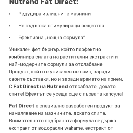
Nutrend Fat Direct:
•
Редуцира излишните мазнини
•
Не съдържа стимулиращи вещества
•
Ефективна „нощна формула“
Уникален фет бърнър, който перфектно
комбинира силата на растителни екстракти и
най-модерните формули за отслабване.
Продукт, който е уникален не само, заради
своите съставки, но и заради времето на прием.
С
Fat Direct
на
Nutrend
отлсабвате, докато
спите! Ефектът се усеща още с първата капсула!
Fat Direct
е специално разработен продукт за
намаляване на мазнините, докато спите.
Внимателното подбраната формула съдържа
екстракт от водорасли wakame, екстракт от