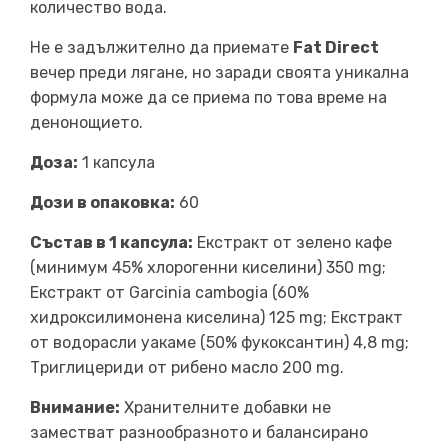
количество вода.
Не е задължително да приемате
Fat Direct
вечер преди лягане, но заради своята уникална
формула може да се приема по това време на
денонощието.
Дозa:
1 капсула
Дози в опаковка:
60
Състав в 1 капсула:
Екстракт от зелено кафе
(минимум 45% хлорогенни киселини) 350 mg;
Екстракт от Garcinia cambogia (60%
хидроксилимонена киселина) 125 mg; Екстракт
от водорасли уакаме (50% фукоксантин) 4,8 mg;
Триглицериди от рибено масло 200 mg.
Внимание:
Хранителните добавки не
заместват разнообразното и балансирано