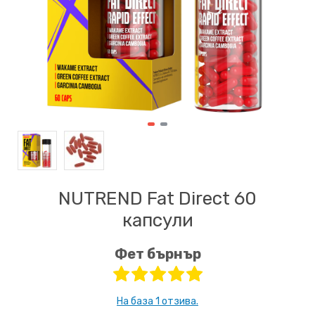
NUTREND Fat Direct 60
капсули
Фет бърнър
На база 1 отзива.