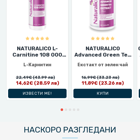
NATURALICO L-
NATURALICO
Carnitine 108 000
Advanced Green Tea
405 мл
Extract 60 капсули
L-Карнитин
Екстакт от зелен чай
22,49€
(43.99 лв)
16,99€
(33.23 лв)
14,62€
(28.59 лв)
11,89€
(23.26 лв)
ИЗВЕСТИ МЕ!
КУПИ
НАСКОРО РАЗГЛЕДАНИ