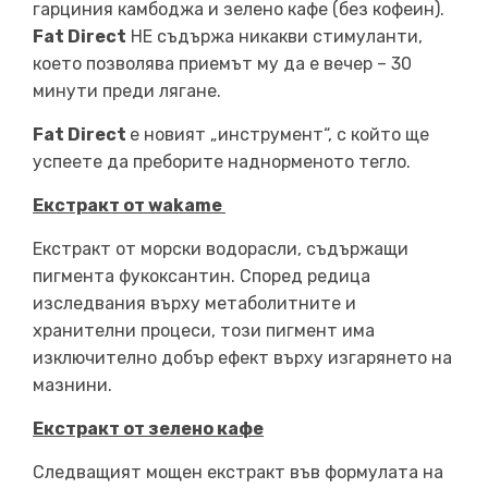
гарциния камбоджа и зелено кафе (без кофеин).
Fat Direct
НЕ съдържа никакви стимуланти,
което позволява приемът му да е вечер – 30
минути преди лягане.
Fat Direct
е новият „инструмент“, с който ще
успеете да преборите наднорменото тегло.
Екстракт от wakame
Екстракт от морски водорасли, съдържащи
пигмента фукоксантин. Според редица
изследвания върху метаболитните и
хранителни процеси, този пигмент има
изключително добър ефект върху изгарянето на
мазнини.
Екстракт от зелено кафе
Следващият мощен екстракт във формулата на