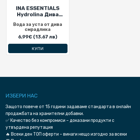
INA ESSENTIALS
Hydrolina Дива
Смрадлика 150 мл
Вода за уста от дива
смрадлика
6,99€
(13.67 лв)
КУПИ
ИЗБЕРИ HAC
Защото повече от 15 години задаваме стандарта в онлайн
продажбата на хранителни добавки.
✅ Качество без компромиси – доказани продукти с
утвърдена репутация
🔥 Всеки ден ТОП оферти – винаги нещо изгодно за всеки