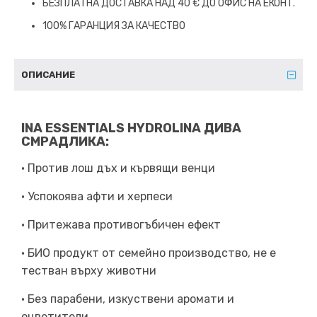
БЕЗПЛАТНА ДОСТАВКА НАД 40 € ДО ОФИС НА ЕКОНТ.
100% ГАРАНЦИЯ ЗА КАЧЕСТВО
ОПИСАНИЕ
INA ESSENTIALS HYDROLINA ДИВА
СМРАДЛИКА:
• Против лош дъх и кървящи венци
• Успокоява афти и херпеси
• Притежава противогъбичен ефект
• БИО продукт от семейно производство, не е
тестван върху животни
• Без парабени, изкуствени аромати и
оцветители