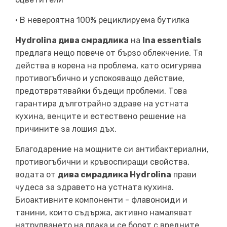
• В невероятна 100% рециклируема бутилка
Hydrolina дива смрадлика
на
Ina essentials
предлага нещо повече от бързо облекчение. Тя
действа в корена на проблема, като осигурява
противогъбично и успокояващо действие,
предотвратявайки бъдещи проблеми. Това
гарантира дълготрайно здраве на устната
кухина, венците и естествено решение на
причините за лошия дъх.
Благодарение на мощните си антибактериални,
противогъбични и кръвоспиращи свойства,
водата от
дива смрадлика Hydrolina
прави
чудеса за здравето на устната кухина.
Биоактивните компоненти - флавоноиди и
танини, които съдържа, активно намаляват
натрупването на плака и се борят с вредните