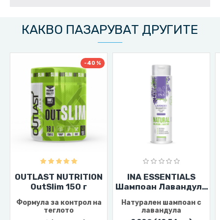
КАКВО ПАЗАРУВАТ ДРУГИТЕ
-40 %
OUTLAST NUTRITION
INA ESSENTIALS
OutSlim 150 г
Шампоан Лавандула
200 мл
Формула за контрол на
Натурален шампоан с
теглото
лавандула