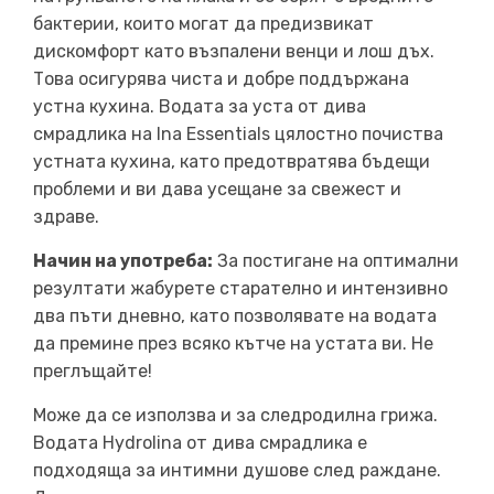
бактерии, които могат да предизвикат
дискомфорт като възпалени венци и лош дъх.
Това осигурява чиста и добре поддържана
устна кухина. Водата за уста от дива
смрадлика на Ina Essentials цялостно почиства
устната кухина, като предотвратява бъдещи
проблеми и ви дава усещане за свежест и
здраве.
Начин на употреба:
За постигане на оптимални
резултати жабурете старателно и интензивно
два пъти дневно, като позволявате на водата
да премине през всяко кътче на устата ви. Не
преглъщайте!
Може да се използва и за следродилна грижа.
Водата Hydrolina от дива смрадлика е
подходяща за интимни душове след раждане.