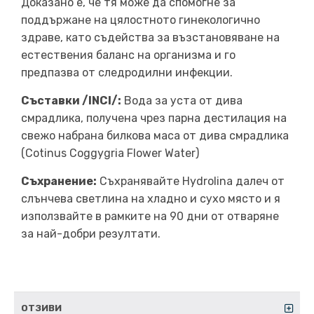
Доказано е, че тя може да спомогне за
поддържане на цялостното гинекологично
здраве, като съдейства за възстановяване на
естествения баланс на организма и го
предпазва от следродилни инфекции.
Съставки /INCI/:
Вода за уста от дива
смрадлика, получена чрез парна дестилация на
свежо набрана билкова маса от дива смрадлика
(Cotinus Coggygria Flower Water)
Съхранение:
Съхранявайте Hydrolina далеч от
слънчева светлина на хладно и сухо място и я
използвайте в рамките на 90 дни от отваряне
за най-добри резултати.
ОТЗИВИ