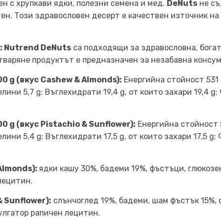
ен с хрупкави ядки, полезни семена и мед.
DeNuts
не съ
ен. Този здравословен десерт е качествен източник на
: Nutrend DeNuts
са подходящи за здравословна, богат
отваряне продуктът е предназначен за незабавна консу
0 g (вкус Cashew & Almonds):
Енергийна стойност 531 k
ни 5,7 g; Въглехидрати 19,4 g, от които захари 19,4 g; Ф
 g (вкус Pistachio & Sunflower):
Енергийна стойност 5
ни 5,4 g; Въглехидрати 17,5 g, от които захари 17,5 g; Ф
Almonds):
ядки кашу 30%, бадеми 19%, фъстъци, глюкозен
 лецитин.
 Sunflower):
слънчоглед 19%, бадеми, шам фъстък 15%, 
мулгатор рапичен лецитин.