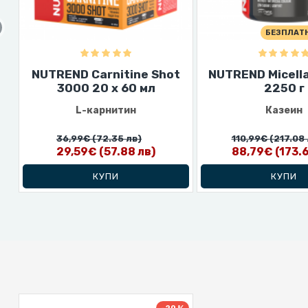
БЕЗПЛАТ
NUTREND Carnitine Shot
NUTREND Micella
3000 20 x 60 мл
2250 г
L-карнитин
Казеин
36,99€
(72.35 лв)
110,99€
(217.08 
29,59€
(57.88 лв)
88,79€
(173.
КУПИ
КУПИ