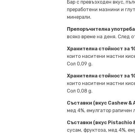
Бар с превъзходен вкус, пъл
преработени мазнини и глут
минерали.
Препоръчителна употреба
всяко време на деня. След 
Хранителна стойност за 10
които наситени мастни кисели
Сол 0,09 g.
Хранителна стойност за 100
които наситени мастни кисели
Сол 0,08 g.
Съставки (вкус Cashew & 
мед 4%, емулгатор рапичен
Съставки (вкус Pistachio &
сусам, фруктоза, мед 4%, е