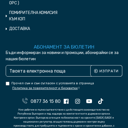
ОPC )
ПОМИРИТЕЛНА КОМИСИЯ
КЪМ КЗП
ДОСТАВКА
АБОНАМЕНТ ЗА БЮЛЕТИН
Бъди информиран за новини и промоции, абонирайки се за
нашия бюлетин
ИЗПРАТИ
Прочел съм и съм съгласен с условията в страница
Политика за поверителност и бисквитки
!
0877 36 15 80
Ние работим в пълно съответствие с действащото законодателство на
Република България и под надзора на компетентните държавни органи.
Контролен орган: Българска агенция по безопасност на храните (БАБХ) БАБХ е
национален регулатор, осъществяващ държавен контрол върху
производството, дистрибуцията и търговията с храни и хранителни добавки, с