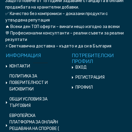
Защото повече от 15 години задаваме стандарта в онлайн
продажбата на хранителни добавки.
✅ Качество без компромиси – доказани продукти с
утвърдена репутация
🔥 Всеки ден ТОП оферти – винаги нещо изгодно за всеки
💬 Професионални консултанти – реални съвети за реални
резултати
⚡ Светкавична доставка – където и да си в България
ИНФОРМАЦИЯ
ПОТРЕБИТЕЛСКИ
ПРОФИЛ
КОНТАКТИ
ВХОД
ПОЛИТИКА ЗА
РЕГИСТРАЦИЯ
ПОВЕРИТЕЛНОСТ И
ПРОФИЛ
БИСКВИТКИ
ОБЩИ УСЛОВИЯ ЗА
ТЪРГОВИЯ
ЕВРОПЕЙСКА
ПЛАТФОРМА ЗА ОНЛАЙН
РЕШАВАНА НА СПОРОВЕ (