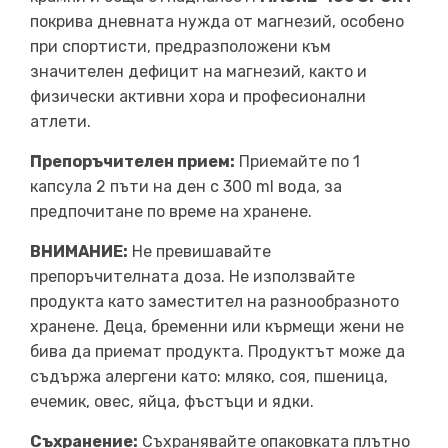
покрива дневната нужда от магнезий, особено
при спортисти, предразположени към
значителен дефицит на магнезий, както и
физически активни хора и професионални
атлети.
Препоръчителен прием:
Приемайте по 1
капсула 2 пъти на ден с 300 ml вода, за
предпочитане по време на хранене.
ВНИМАНИЕ:
Не превишавайте
препоръчителната доза. Не използвайте
продукта като заместител на разнообразното
хранене. Деца, бременни или кърмещи жени не
бива да приемат продукта. Продуктът може да
съдържа алергени като: мляко, соя, пшеница,
ечемик, овес, яйца, фъстъци и ядки.
Съхранение:
Съхранявайте опаковката плътно