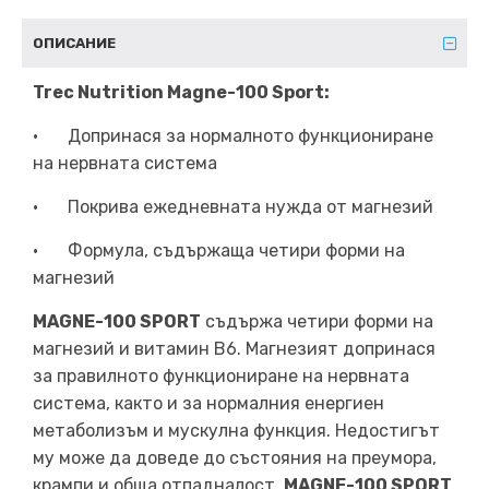
ОПИСАНИЕ
Trec Nutrition Magne-100 Sport:
•
Допринася за нормалното функциониране
на нервната система
•
Покрива ежедневната нужда от магнезий
•
Формула, съдържаща четири форми на
магнезий
MAGNE-100 SPORT
съдържа четири форми на
магнезий и витамин B6. Магнезият допринася
за правилното функциониране на нервната
система, както и за нормалния енергиен
метаболизъм и мускулна функция. Недостигът
му може да доведе до състояния на преумора,
крампи и обща отпадналост.
MAGNE-100 SPORT