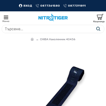
ВХОД
0877361580
0877311811
CHIBA Наколенник 40436